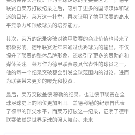
赛的整体关注度。作为全球足球的主要赛区之一，德甲
联赛自莱万打破纪录之后，吸引了更多的国际媒体和球
迷的目光。莱万这一壮举，再次证明了德甲联赛的高水
平竞争力和顶级球员的培养能力。
其次，莱万的纪录突破对德甲联赛的商业价值也带来了
积极影响。德甲联赛近年来通过优秀球员的输出，不仅
提升了联赛的整体品牌形象，还吸引了更多的赞助商和
媒体关注。莱万作为德甲联赛最具代表性的球员之一，
他的每一个纪录突破都会引发全球范围内的讨论，进而
为联赛带来更多的曝光和投资。
最后，莱万突破盖德·穆勒的纪录，也让德甲联赛在全
球足球史上的地位更加巩固。盖德·穆勒的纪录曾代表
了德甲的顶尖水平，而莱万打破这一纪录，证明了德甲
联赛依然是世界足球的强大舞台。未来