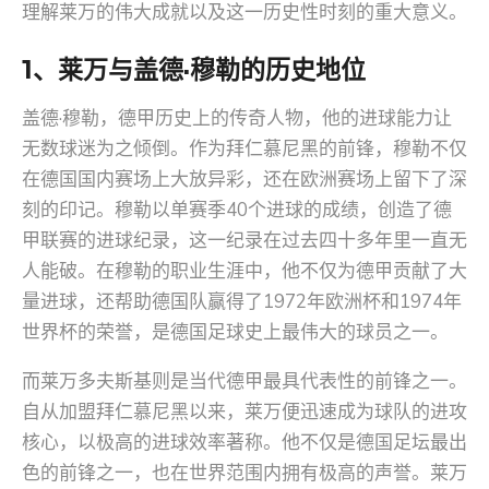
理解莱万的伟大成就以及这一历史性时刻的重大意义。
1、莱万与盖德·穆勒的历史地位
盖德·穆勒，德甲历史上的传奇人物，他的进球能力让
无数球迷为之倾倒。作为拜仁慕尼黑的前锋，穆勒不仅
在德国国内赛场上大放异彩，还在欧洲赛场上留下了深
刻的印记。穆勒以单赛季40个进球的成绩，创造了德
甲联赛的进球纪录，这一纪录在过去四十多年里一直无
人能破。在穆勒的职业生涯中，他不仅为德甲贡献了大
量进球，还帮助德国队赢得了1972年欧洲杯和1974年
世界杯的荣誉，是德国足球史上最伟大的球员之一。
而莱万多夫斯基则是当代德甲最具代表性的前锋之一。
自从加盟拜仁慕尼黑以来，莱万便迅速成为球队的进攻
核心，以极高的进球效率著称。他不仅是德国足坛最出
色的前锋之一，也在世界范围内拥有极高的声誉。莱万