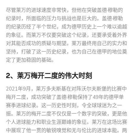
尽管莱万的进球速度非常快，但他在突破盖德·穆勒的
纪录时，所面临的压力与挑战也是巨大的。盖德·穆勒
的纪录历经了半个世纪，成为德甲历史上一个难以逾越
的象征。而莱万不仅要突破这个纪录，还要承受着外界
对其能否成功的质疑与期望。莱万最终用自己的实力和
坚持，打破了这一历史纪录，也为自己在德甲的地位奠
定了更加稳固的基础。
2、莱万梅开二度的伟大时刻
2021年9月，莱万多夫斯基在对阵沃尔夫斯堡的比赛中
梅开二度，成功突破了盖德·穆勒保持了49年的德甲单
赛季进球纪录。这一历史性时刻，令全球球迷为之一
振。莱万的梅开二度不仅仅是一个数字的突破，更是他
个人进球能力和职业生涯巅峰的象征。莱万在这场比赛
中展现了他一贯的敏锐嗅觉和无与伦比的进球本能。两