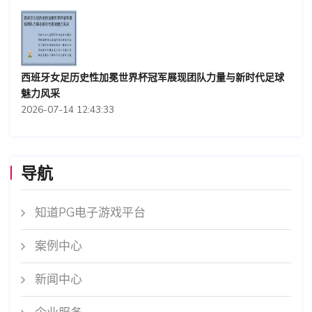
西班牙女足历史性加冕世界杯冠军展现团队力量与新时代足球
魅力风采
2026-07-14 12:43:33
导航
知道PG电子游戏平台
案例中心
新闻中心