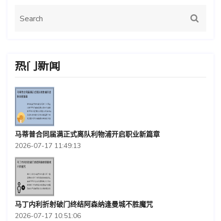
热门新闻
马蒂普合同届满正式离队利物浦开启职业新篇章
2026-07-17 11:49:13
马丁内利折射破门终结阿森纳逢曼城不胜魔咒
2026-07-17 10:51:06