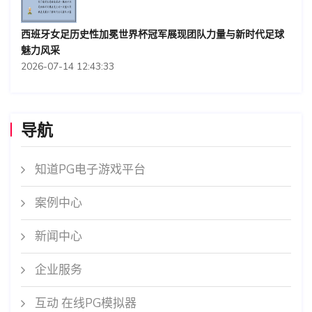
西班牙女足历史性加冕世界杯冠军展现团队力量与新时代足球
魅力风采
2026-07-14 12:43:33
导航
知道PG电子游戏平台
案例中心
新闻中心
企业服务
互动 在线PG模拟器