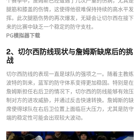
个赛季中，詹姆斯已经遭遇了几次严重的伤病，尤其是
腿筋和膝盖的伤情，这使得他很难保持持续的高水平发
挥。此次腿筋伤势的再次爆发，无疑会让切尔西在接下
来的比赛中缺乏一个稳定的防守支柱。
PG模拟器下载
2、切尔西防线现状与詹姆斯缺席后的挑
战
切尔西防线的表现一直是球队的强项之一。随着主教练
波特的到来，蓝军的防守体系变得更加稳固。特别是在
詹姆斯担任右后卫的情况下，切尔西的防线能够有效压
制对方的进攻威胁，并通过反击快速转换。詹姆斯的缺
席使得球队在右后卫位置上面临巨大压力，尤其是防守
端的稳定性可能会出现较大波动。