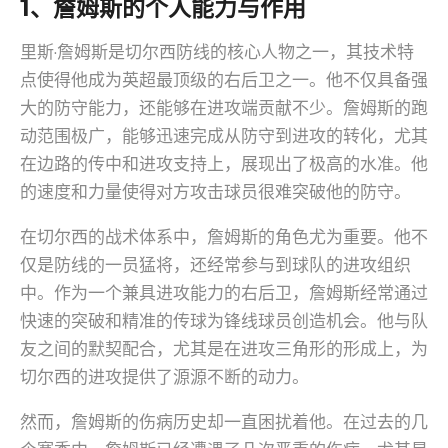
1、詹姆斯的个人能力与作用
里斯·詹姆斯是切尔西防线的核心人物之一，其技术特
点使得他成为英超最顶级的右后卫之一。他不仅具备强
大的防守能力，还能够在进攻端贡献不少。詹姆斯的跑
动范围极广，能够迅速完成从防守到进攻的转化，尤其
在边路的传中和进攻支持上，展现出了极高的水准。他
的速度和力量使得对方攻击球员很难突破他的防守。
在切尔西的战术体系中，詹姆斯的角色尤为重要。他不
仅是防线的一员猛将，还经常参与到球队的进攻组织
中。作为一个兼具进攻能力的右后卫，詹姆斯经常通过
快速的突破和精准的传球为锋线球员创造机会。他与队
友之间的默契配合，尤其是在进攻三角形的形成上，为
切尔西的进攻提供了源源不断的动力。
然而，詹姆斯的伤病历史却一直困扰着他。在过去的几