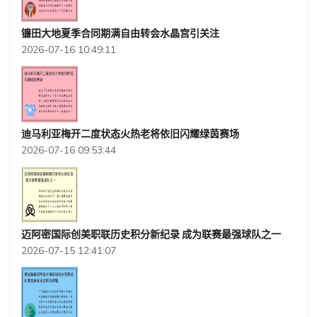
镰田大地夏季合同期满自由转会水晶宫引关注
2026-07-16 10:49:11
迪马利亚梅开二度状态火热老将依旧闪耀绿茵赛场
2026-07-16 09:53:44
迈阿密国际创美职联历史积分新纪录 成为联赛最强球队之一
2026-07-15 12:41:07