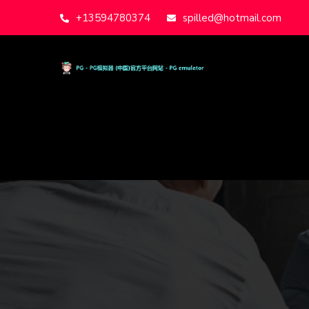
+13594780374
spilled@hotmail.com