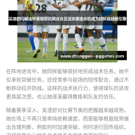
在阵地进攻中，她同样能够很好地完成战术任务。她不
仅承担突破任务，还经常参与前场的短传配合，通过不
断移动拉开防线。这样的战术执行力，使得球队的进攻
更具层次感，也让她逐渐赢得教练和队友的信任。
随着赛季深入，吴澄舒对比赛节奏的把握越来越成熟。
她在场上不再只是单纯依赖速度，而是能够根据局势做
出合理判断，例如何时加速突破、何时进行回传组织。