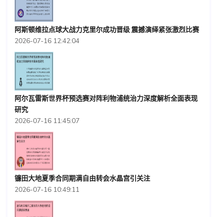
阿斯顿维拉点球大战力克里尔成功晋级 震撼演绎紧张激烈比赛
2026-07-16 12:42:04
阿尔瓦雷斯世界杯预选赛对阵利物浦统治力深度解析全面表现
研究
2026-07-16 11:45:07
镰田大地夏季合同期满自由转会水晶宫引关注
2026-07-16 10:49:11