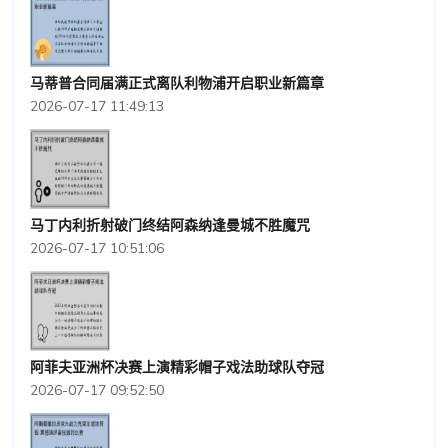
马蒂普合同届满正式离队利物浦开启职业新篇章
2026-07-17 11:49:13
马丁内利折射破门终结阿森纳逢曼城不胜魔咒
2026-07-17 10:51:06
阿菲夫亚洲杯决赛上演精彩帽子戏法助球队夺冠
2026-07-17 09:52:50