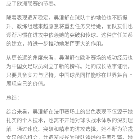
应了欧洲联赛的节奏。
随着表现逐渐稳定，吴澄舒在球队中的地位也不断提
升。教练组越来越愿意将重要任务交给她，而队友们也
逐渐习惯在进攻中依赖她的突破和传球。这种信任关系
的建立，将进一步推动她发挥更大的作用。
从更长远的角度来看，吴澄舒在欧洲赛场的成功经历也
为中国女足球员树立了新的榜样。她的成长故事证明，
只要具备实力与坚持，中国球员同样能够在世界舞台上
展现自己的价值。
总结：
综合来看，吴澄舒在法甲赛场上的出色表现不仅源于她
扎实的个人技术，也离不开她对球队战术体系的深刻理
解。通过速度、突破和精准的进攻选择，她不断为第戎
女足创造机会，并逐渐成长为球队锋线的重要引擎。她