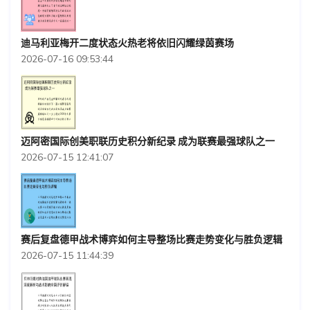
迪马利亚梅开二度状态火热老将依旧闪耀绿茵赛场
2026-07-16 09:53:44
迈阿密国际创美职联历史积分新纪录 成为联赛最强球队之一
2026-07-15 12:41:07
赛后复盘德甲战术博弈如何主导整场比赛走势变化与胜负逻辑
2026-07-15 11:44:39