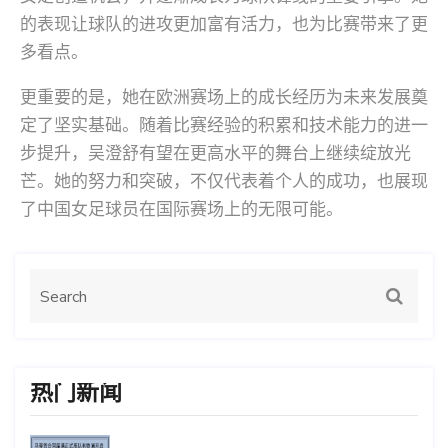
的表现让球队的进攻更加富有活力，也为比赛带来了更
多看点。
更重要的是，她在欧洲赛场上的成长经历为未来发展奠
定了坚实基础。随着比赛经验的积累和技术能力的进一
步提升，吴澄舒有望在更高水平的舞台上继续绽放光
芒。她的努力和突破，不仅代表着个人的成功，也展现
了中国女足球员在国际赛场上的无限可能。
热门新闻