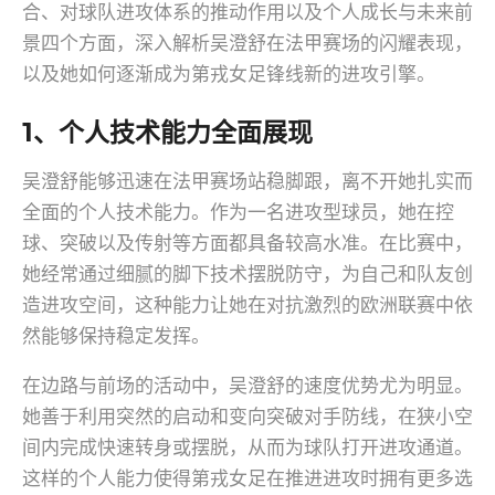
合、对球队进攻体系的推动作用以及个人成长与未来前
景四个方面，深入解析吴澄舒在法甲赛场的闪耀表现，
以及她如何逐渐成为第戎女足锋线新的进攻引擎。
1、个人技术能力全面展现
吴澄舒能够迅速在法甲赛场站稳脚跟，离不开她扎实而
全面的个人技术能力。作为一名进攻型球员，她在控
球、突破以及传射等方面都具备较高水准。在比赛中，
她经常通过细腻的脚下技术摆脱防守，为自己和队友创
造进攻空间，这种能力让她在对抗激烈的欧洲联赛中依
然能够保持稳定发挥。
在边路与前场的活动中，吴澄舒的速度优势尤为明显。
她善于利用突然的启动和变向突破对手防线，在狭小空
间内完成快速转身或摆脱，从而为球队打开进攻通道。
这样的个人能力使得第戎女足在推进进攻时拥有更多选