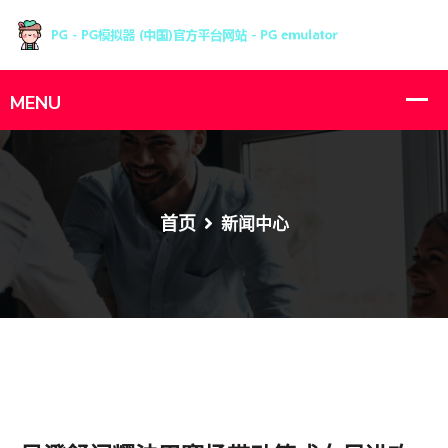
首页
新闻中心