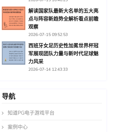
解读国家队最新大名单的五大亮
点与阵容新趋势全解析看点前瞻
观察
2026-07-15 09:52:53
西班牙女足历史性加冕世界杯冠
军展现团队力量与新时代足球魅
力风采
2026-07-14 12:43:33
导航
知道PG电子游戏平台
案例中心