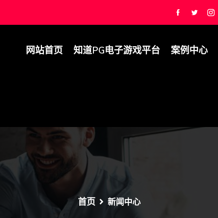
网站首页
知道PG电子游戏平台
案例中心
首页
新闻中心