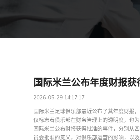
国际米兰公布年度财报获
2026-05-29 14:17:17
国际米兰足球俱乐部最近公布了其年度财报，
仅标志着俱乐部在财务管理上的透明度，也为
国际米兰公布财报获得批准的事件，分别从四
员会批准的意义，对俱乐部运营的影响，以及