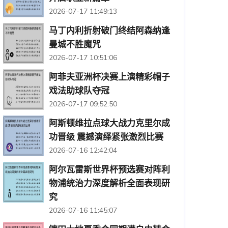
2026-07-17 11:49:13
马丁内利折射破门终结阿森纳逢
曼城不胜魔咒
2026-07-17 10:51:06
阿菲夫亚洲杯决赛上演精彩帽子
戏法助球队夺冠
2026-07-17 09:52:50
阿斯顿维拉点球大战力克里尔成
功晋级 震撼演绎紧张激烈比赛
2026-07-16 12:42:04
阿尔瓦雷斯世界杯预选赛对阵利
物浦统治力深度解析全面表现研
究
2026-07-16 11:45:07