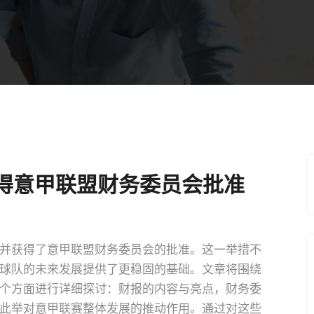
得意甲联盟财务委员会批准
并获得了意甲联盟财务委员会的批准。这一举措不
球队的未来发展提供了更稳固的基础。文章将围绕
个方面进行详细探讨：财报的内容与亮点，财务委
此举对意甲联赛整体发展的推动作用。通过对这些