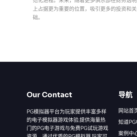
范化进程。未来，随着更多俱乐部在财务透明
上占据更为重要的位置，吸引更多的投资和关
础。
Our Contact
导航
网站首
PG模拟器平台为玩家提供丰富多样
的电子模拟器游戏体验,提供海量热
知道P
门的PG电子游戏与免费PG试玩游戏
案例中
资源。通过优质的PG模拟器,玩家可