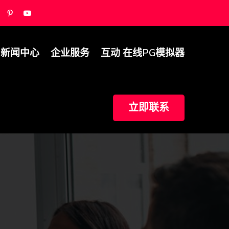
新闻中心
企业服务
互动 在线PG模拟器
立即联系