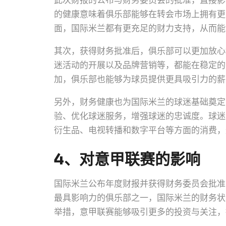
此次财报的公布与财务委员会的批准，直接影
的健康意味着俱乐部能够在转会市场上拥有更
面，国际米兰都有更充足的财力支持，从而能
其次，获得财务批准后，俱乐部可以更加放心
迷活动的开展以及品牌营销等，都能在稳定的
加，俱乐部也能够为球员提供更具吸引力的薪
另外，财务健康也为国际米兰的球迷基础奠定
验、优化球迷服务，增强球迷的忠诚度。球迷
衍生品、电视转播和数字平台等方面的消费，
4、对意甲联赛的影响
国际米兰公布年度财报并获得财务委员会批准
最具影响力的俱乐部之一，国际米兰的财务状
举措，意甲联赛能够吸引更多的投资与关注，