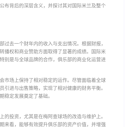
公布背后的深层含义，并探讨其对国际米兰及整个
部过去一个财年内的收入与支出情况。根据财报，
转播权和商业赞助方面取得了显著的成绩。国际米
特别是与全球品牌的合作，俱乐部的商业化运营进
会市场上保持了相对稳定的运作。尽管面临着全球
员引进与出售策略，实现了相对健康的财务平衡。
期稳定发展奠定了基础。
上的投资，尤其是在梅阿查球场的改造与维护上。
期来看，能够有效提升俱乐部的资产价值，并增强