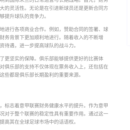
响到国际米兰的日常运营与长期战略。首先，财务
大的灵活性。无论是在引进新球员还是更新合同方
够提升球队的竞争力。
地进行各项商业合作。例如，赞助合同的签署、球
财务背景下更加顺利地进行。随着收入的不断增
资待遇，进一步提高球队的战斗力。
了更坚实的保障。俱乐部能够提供更好的比赛体
对俱乐部的支持不仅体现在票务收入上，还包括在
这些都是俱乐部长期盈利的重要来源。
，标志着意甲联赛财务健康水平的提升。作为意甲
况对于整个联赛的稳定性具有重要作用。通过这一
提高其在全球足球市场中的话语权。