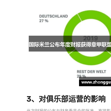
3、对俱乐部运营的影响