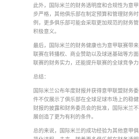
此外，国际米兰的财务透明度和合规性为意甲
步严格，其他俱乐部在制定预算和管理财务时
例，更多俱乐部可能会采取更加规范的财务管
积极意义。
最后，国际米兰的财务健康也为意甲联赛带来
联赛在转播权、商业赞助以及球迷基础等方面
联赛的财务实力，还能提升联赛的全球竞争力
总结：
国际米兰公布年度财报并获得意甲联盟财务委
件不仅展示了俱乐部在全球足球市场上的稳健
财报的披露和财务委员会的批准，国际米兰不
展创造了更为有利的条件。
总的来说，国际米兰的成功经验为其他意甲俱