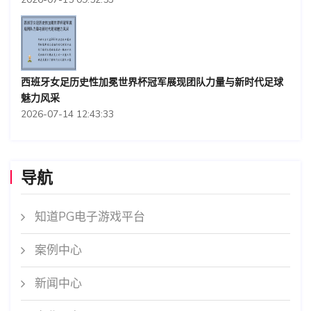
西班牙女足历史性加冕世界杯冠军展现团队力量与新时代足球
魅力风采
2026-07-14 12:43:33
导航
知道PG电子游戏平台
案例中心
新闻中心