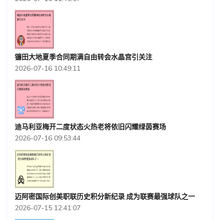
镰田大地夏季合同期满自由转会水晶宫引关注
2026-07-16 10:49:11
迪马利亚梅开二度状态火热老将依旧闪耀绿茵赛场
2026-07-16 09:53:44
迈阿密国际创美职联历史积分新纪录 成为联赛最强球队之一
2026-07-15 12:41:07