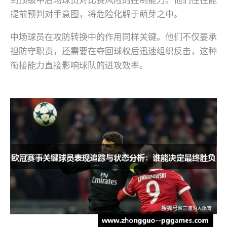
到顶级中后场球员对比赛风险的控制能力。他们往往能
提前预判对手意图，将危险化解于萌芽之中。
中场球员在攻防转换中的作用同样关键。他们不仅要承
担防守职责，还需要在夺回球权后迅速组织反击，这种
衔接能力直接影响球队的进攻效率。