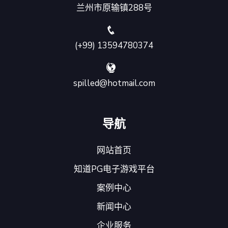
兰州市原输镇288号
(+99) 13594780374
spilled@hotmail.com
导航
网站首页
知道PG电子游戏平台
案例中心
新闻中心
企业服务