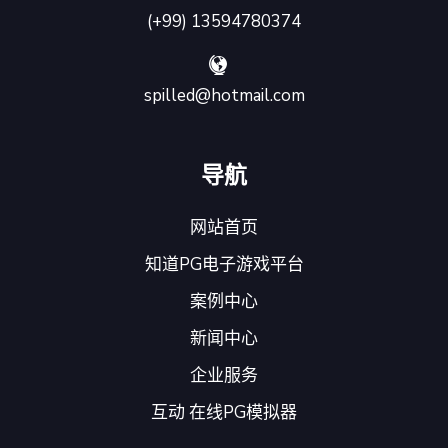
(+99) 13594780374
spilled@hotmail.com
导航
网站首页
知道PG电子游戏平台
案例中心
新闻中心
企业服务
互动 在线PG模拟器