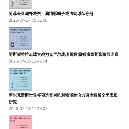
阿菲夫亚洲杯决赛上演精彩帽子戏法助球队夺冠
2026-07-17 09:52:50
阿斯顿维拉点球大战力克里尔成功晋级 震撼演绎紧张激烈比赛
2026-07-16 12:42:04
阿尔瓦雷斯世界杯预选赛对阵利物浦统治力深度解析全面表现
研究
2026-07-16 11:45:07