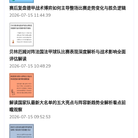
赛后复盘德甲战术博弈如何主导整场比赛走势变化与胜负逻辑
2026-07-15 11:44:39
贝林厄姆对阵法国法甲球队比赛表现深度解析与战术影响全面
评估解读
2026-07-15 10:48:29
解读国家队最新大名单的五大亮点与阵容新趋势全解析看点前
瞻观察
2026-07-15 09:52:53