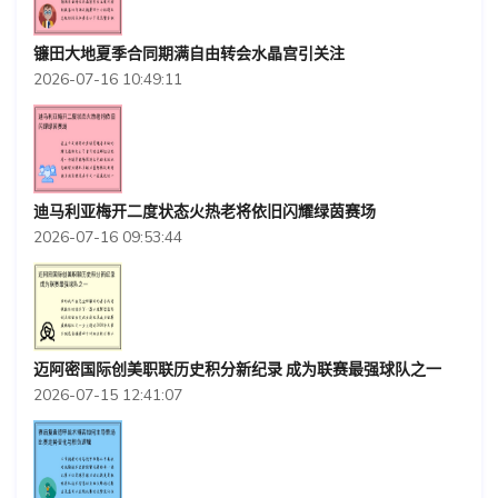
镰田大地夏季合同期满自由转会水晶宫引关注
2026-07-16 10:49:11
迪马利亚梅开二度状态火热老将依旧闪耀绿茵赛场
2026-07-16 09:53:44
迈阿密国际创美职联历史积分新纪录 成为联赛最强球队之一
2026-07-15 12:41:07