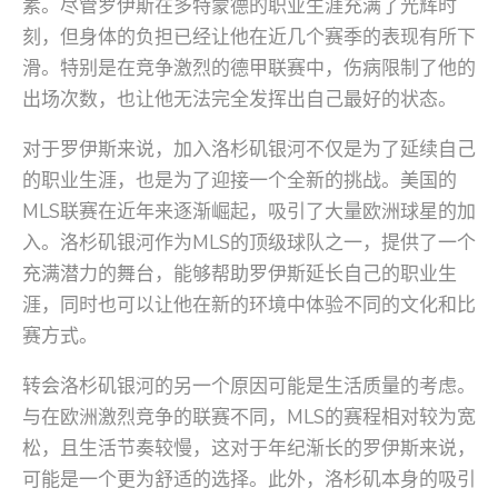
素。尽管罗伊斯在多特蒙德的职业生涯充满了光辉时
刻，但身体的负担已经让他在近几个赛季的表现有所下
滑。特别是在竞争激烈的德甲联赛中，伤病限制了他的
出场次数，也让他无法完全发挥出自己最好的状态。
对于罗伊斯来说，加入洛杉矶银河不仅是为了延续自己
的职业生涯，也是为了迎接一个全新的挑战。美国的
MLS联赛在近年来逐渐崛起，吸引了大量欧洲球星的加
入。洛杉矶银河作为MLS的顶级球队之一，提供了一个
充满潜力的舞台，能够帮助罗伊斯延长自己的职业生
涯，同时也可以让他在新的环境中体验不同的文化和比
赛方式。
转会洛杉矶银河的另一个原因可能是生活质量的考虑。
与在欧洲激烈竞争的联赛不同，MLS的赛程相对较为宽
松，且生活节奏较慢，这对于年纪渐长的罗伊斯来说，
可能是一个更为舒适的选择。此外，洛杉矶本身的吸引