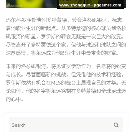
玛尔科·罗伊斯告别多特蒙德，转会洛杉矶银河，标志
着他职业生涯的新起点。从多特蒙德的核心球员到洛杉
矶银河的新星，罗伊斯的转会无疑是一次巨大的改变。
尽管离开了多特蒙德这个家，但他与球迷和球队之间的
深厚感情，将永远成为他职业生涯中最宝贵的财富。
未来的洛杉矶银河，将见证罗伊斯作为一名老将的蜕变
与成长。尽管面临新的挑战，但凭借他的技术和经验，
罗伊斯依然有机会在MLS的舞台上展现自己的才华。无
论如何，他的名字将永远铭刻在多特蒙德和全球足球迷
的心中。