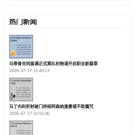
热门新闻
马蒂普合同届满正式离队利物浦开启职业新篇章
2026-07-17 11:49:13
马丁内利折射破门终结阿森纳逢曼城不胜魔咒
2026-07-17 10:51:06