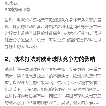
攻威胁。
PG模拟器下载
最后，数据分析还揭示了欧洲球队在身体素质方面的表
现。球员的跑动距离、冲刺次数和体能消耗等数据在一
定程度上反映了球队的体能储备与战术执行能力。通过
综合分析这些技术统计，可以更好地理解欧洲球队在世
界杯上的表现趋势。
2、战术打法对欧洲球队竞争力的影响
战术打法是欧洲球队在世界杯赛场上竞争力的另一重要
因素。随着现代足球战术的不断演变，欧洲球队逐渐形
成了以控球为主的进攻风格，这种战术不仅能有效掌控
比赛节奏，还能通过细腻的传递配合打破对手的防线。
在世界杯的历届赛事中，西班牙、德国等球队凭借高度
的战术素养和精准的团队配合，展现了强大的竞争力。