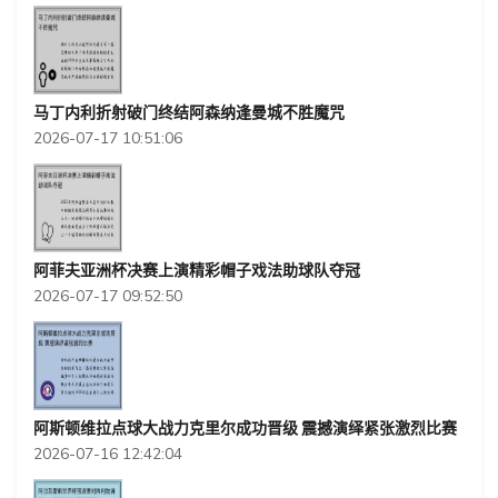
马丁内利折射破门终结阿森纳逢曼城不胜魔咒
2026-07-17 10:51:06
阿菲夫亚洲杯决赛上演精彩帽子戏法助球队夺冠
2026-07-17 09:52:50
阿斯顿维拉点球大战力克里尔成功晋级 震撼演绎紧张激烈比赛
2026-07-16 12:42:04