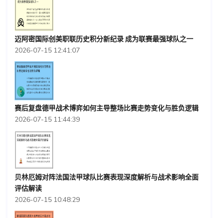
迈阿密国际创美职联历史积分新纪录 成为联赛最强球队之一
2026-07-15 12:41:07
赛后复盘德甲战术博弈如何主导整场比赛走势变化与胜负逻辑
2026-07-15 11:44:39
贝林厄姆对阵法国法甲球队比赛表现深度解析与战术影响全面
评估解读
2026-07-15 10:48:29