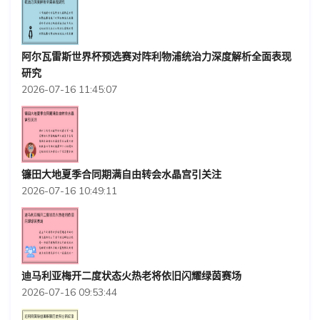
阿尔瓦雷斯世界杯预选赛对阵利物浦统治力深度解析全面表现
研究
2026-07-16 11:45:07
镰田大地夏季合同期满自由转会水晶宫引关注
2026-07-16 10:49:11
迪马利亚梅开二度状态火热老将依旧闪耀绿茵赛场
2026-07-16 09:53:44