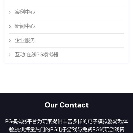
案例中心
新闻中心
企业服务
互动 在线PG模拟器
Our Contact
PG模拟器平台为玩家提供丰富多样的电子模拟器游戏体
验,提供海量热门的PG电子游戏与免费PG试玩游戏资