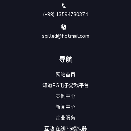
(+99) 13594780374
spilled@hotmail.com
导航
网站首页
知道PG电子游戏平台
案例中心
新闻中心
企业服务
互动 在线PG模拟器