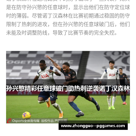
是在防守孙兴慜的任意球时，显示出他们在防守定位球
时的薄弱。尽管诺丁汉森林在比赛初期通过稳固的防守
限制了热刺的进攻，但在孙兴慜的任意球破门后，他们
未能及时调整防线，导致了比赛节奏的完全失控。