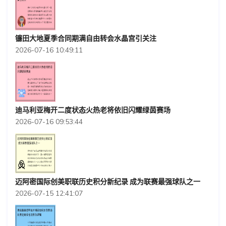
镰田大地夏季合同期满自由转会水晶宫引关注
2026-07-16 10:49:11
迪马利亚梅开二度状态火热老将依旧闪耀绿茵赛场
2026-07-16 09:53:44
迈阿密国际创美职联历史积分新纪录 成为联赛最强球队之一
2026-07-15 12:41:07