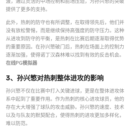
渡，通过灵活的中场控制和前场压迫，为孙兴慜的突破
提供了更多的支持。
此外，热刺的防守也有所调整，在取得领先后，他们并
没有放松警惕，而是继续保持高强度的防守压力。这种
从进攻到防守的平衡，是热刺在比赛后期逐渐取得优势
的重要原因。在孙兴慜破门后，热刺在场面上的控制力
逐渐加强，使得诺丁汉森林难以找到有效的反击机会。
在线PG模拟器
3、孙兴慜对热刺整体进攻的影响
孙兴慜不仅在比赛中打入关键进球，更是在整体进攻体
系中起到了重要作用。作为热刺的核心进攻球员，他的
存在大大增强了球队的攻击威胁。孙兴慜的速度、技术
以及与队友的默契配合，使得热刺的进攻更加多样化，
难以防范。