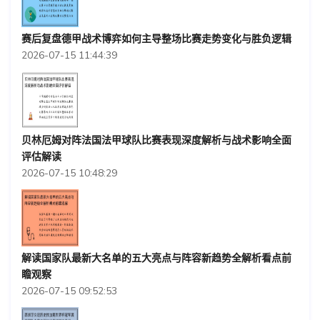
赛后复盘德甲战术博弈如何主导整场比赛走势变化与胜负逻辑
2026-07-15 11:44:39
贝林厄姆对阵法国法甲球队比赛表现深度解析与战术影响全面
评估解读
2026-07-15 10:48:29
解读国家队最新大名单的五大亮点与阵容新趋势全解析看点前
瞻观察
2026-07-15 09:52:53