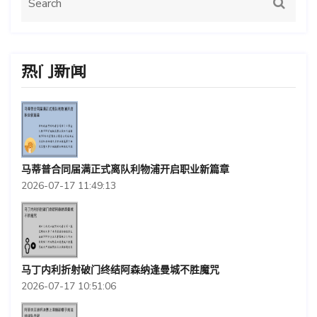
热门新闻
马蒂普合同届满正式离队利物浦开启职业新篇章
2026-07-17 11:49:13
马丁内利折射破门终结阿森纳逢曼城不胜魔咒
2026-07-17 10:51:06