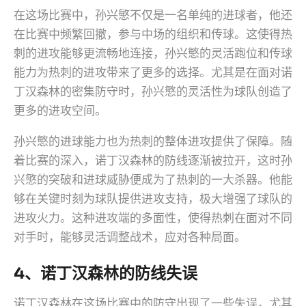
在这场比赛中，孙兴慜不仅是一名单纯的进球者，他还
在比赛中频繁回撤，参与中场的组织和传球。这使得热
刺的进攻能够更流畅地连接，孙兴慜的灵活跑位和传球
能力为热刺的进攻带来了更多的选择。尤其是在面对诺
丁汉森林的密集防守时，孙兴慜的灵活性为球队创造了
更多的进攻空间。
孙兴慜的进球能力也为热刺的整体进攻提供了保障。随
着比赛的深入，诺丁汉森林的防线逐渐被拉开，这时孙
兴慜的突破和进球威胁便成为了热刺的一大杀器。他能
够在关键时刻为球队提供进攻支持，极大增强了球队的
进攻火力。这种进攻端的多面性，使得热刺在面对不同
对手时，能够灵活调整战术，应对各种局面。
4、诺丁汉森林的防线失误
诺丁汉森林在这场比赛中的防守出现了一些失误，尤其