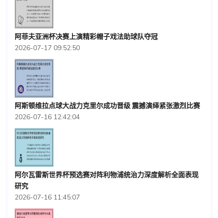
阿菲夫亚洲杯决赛上演精彩帽子戏法助球队夺冠
2026-07-17 09:52:50
阿斯顿维拉点球大战力克里尔成功晋级 震撼演绎紧张激烈比赛
2026-07-16 12:42:04
阿尔瓦雷斯世界杯预选赛对阵利物浦统治力深度解析全面表现
研究
2026-07-16 11:45:07