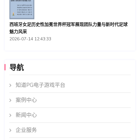
西班牙女足历史性加冕世界杯冠军展现团队力量与新时代足球
魅力风采
2026-07-14 12:43:33
导航
知道PG电子游戏平台
案例中心
新闻中心
企业服务