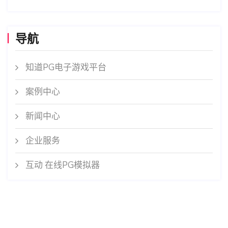
导航
知道PG电子游戏平台
案例中心
新闻中心
企业服务
互动 在线PG模拟器