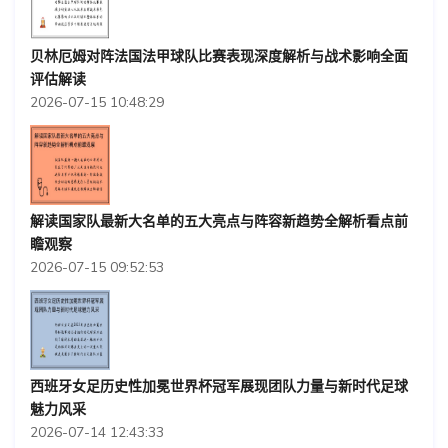
贝林厄姆对阵法国法甲球队比赛表现深度解析与战术影响全面
评估解读
2026-07-15 10:48:29
解读国家队最新大名单的五大亮点与阵容新趋势全解析看点前
瞻观察
2026-07-15 09:52:53
西班牙女足历史性加冕世界杯冠军展现团队力量与新时代足球
魅力风采
2026-07-14 12:43:33