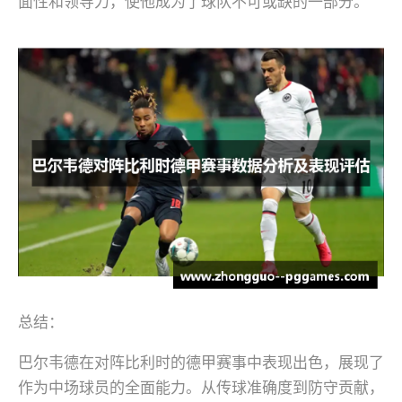
面性和领导力，使他成为了球队不可或缺的一部分。
总结：
巴尔韦德在对阵比利时的德甲赛事中表现出色，展现了
作为中场球员的全面能力。从传球准确度到防守贡献，