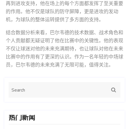
再到进攻支持，他在场上的每个方面都发挥了至关重要
的作用。他不仅是球队的防守屏障，更是进攻的发动
机，为球队的整体运转提供了多方面的支持。
结合数据分析来看，巴尔韦德的技术数据、战术角色和
个人贡献都无疑证明了他在比赛中的关键性。他的表现
不仅让球迷对他的未来充满期待，也让球队对他在未来
比赛中的作用有了更深的认识。作为一名年轻的中场球
员，巴尔韦德的未来充满了无限可能，值得关注。
热门新闻