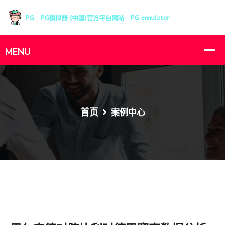
首页
案例中心