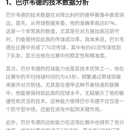
1、巴尔韦德的技术数据分析
巴尔韦德的技术数据在对阵比利时的德甲赛事中表现突
出。首先，从传球数据来看，他的准确率高达87%，
这是一个非常高的数值，尤其是在对方施加高压防守
时，仍能保持如此高的传球成功率。具体来说，巴尔韦
德在比赛中完成了70次传球，其中有约60次传球找到
了队友，显示出他在比赛中的稳定性和精准度。
其次，巴尔韦德的控球能力也是其技术优势之一。他在
比赛中的平均持球时间约为4.5秒，频繁通过带球突破
来撕开对方防线。尤其是在德甲这种节奏快速的联赛
中，他能够保持如此高的控球水平，无疑展示了他的敏
捷性和灵活的技术。这种能力使得巴尔韦德不仅仅是一
个防守型中场，还能在进攻中起到关键作用。
此外，巴尔韦德的远射能力在这场比赛中也得到了充分