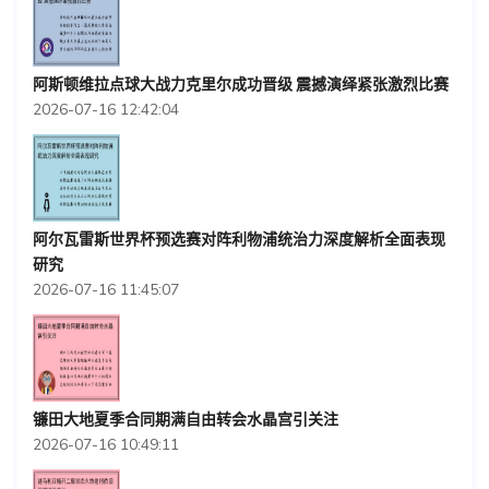
阿斯顿维拉点球大战力克里尔成功晋级 震撼演绎紧张激烈比赛
2026-07-16 12:42:04
阿尔瓦雷斯世界杯预选赛对阵利物浦统治力深度解析全面表现
研究
2026-07-16 11:45:07
镰田大地夏季合同期满自由转会水晶宫引关注
2026-07-16 10:49:11