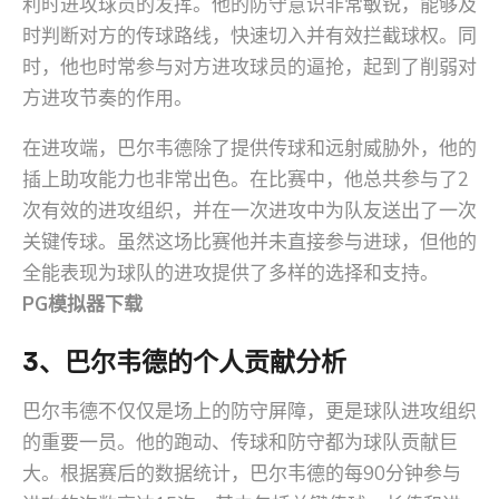
利时进攻球员的发挥。他的防守意识非常敏锐，能够及
时判断对方的传球路线，快速切入并有效拦截球权。同
时，他也时常参与对方进攻球员的逼抢，起到了削弱对
方进攻节奏的作用。
在进攻端，巴尔韦德除了提供传球和远射威胁外，他的
插上助攻能力也非常出色。在比赛中，他总共参与了2
次有效的进攻组织，并在一次进攻中为队友送出了一次
关键传球。虽然这场比赛他并未直接参与进球，但他的
全能表现为球队的进攻提供了多样的选择和支持。
PG模拟器下载
3、巴尔韦德的个人贡献分析
巴尔韦德不仅仅是场上的防守屏障，更是球队进攻组织
的重要一员。他的跑动、传球和防守都为球队贡献巨
大。根据赛后的数据统计，巴尔韦德的每90分钟参与