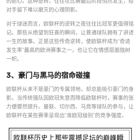
的耐心。这种逆转，往往在比赛最后阶段悄然发生，给
对手留下难以磨灭的心理阴影。
对于球迷而言，欧联杯的逆转之夜往往比冠军更值得铭
记。那些从绝望到狂喜的瞬间，让普通球队拥有了讲述
一生的故事。正是这些传奇逆转，使欧联杯成为“奇迹
发生率”最高的欧洲赛事之一，也让它在情感层面独树
一帜。
3、豪门与黑马的宿命碰撞
欧联杯从来不是豪门的专属领地，却总能吸引豪门的身
影。当传统强队因欧冠失意而降临欧联杯时，赛事的张
力便骤然提升。曼联、切尔西、马竞等球队的参与，让
欧联杯在某些赛季呈现出“准欧冠级别”的竞争强度。