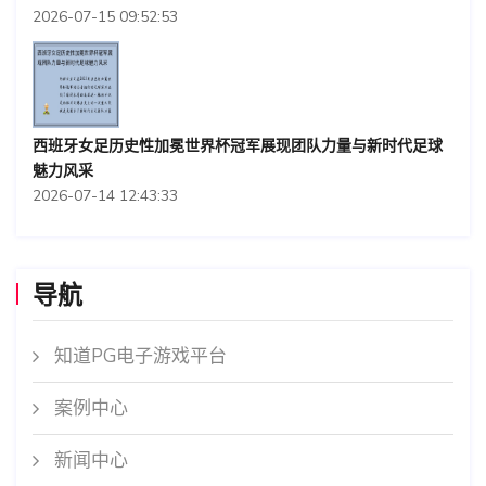
2026-07-15 09:52:53
西班牙女足历史性加冕世界杯冠军展现团队力量与新时代足球
魅力风采
2026-07-14 12:43:33
导航
知道PG电子游戏平台
案例中心
新闻中心