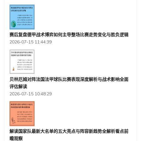
赛后复盘德甲战术博弈如何主导整场比赛走势变化与胜负逻辑
2026-07-15 11:44:39
贝林厄姆对阵法国法甲球队比赛表现深度解析与战术影响全面
评估解读
2026-07-15 10:48:29
解读国家队最新大名单的五大亮点与阵容新趋势全解析看点前
瞻观察