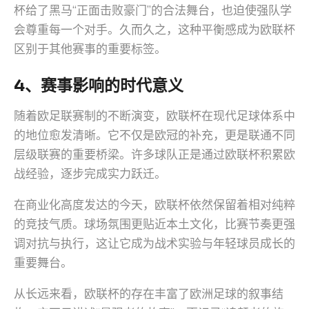
杯给了黑马“正面击败豪门”的合法舞台，也迫使强队学
会尊重每一个对手。久而久之，这种平衡感成为欧联杯
区别于其他赛事的重要标签。
4、赛事影响的时代意义
随着欧足联赛制的不断演变，欧联杯在现代足球体系中
的地位愈发清晰。它不仅是欧冠的补充，更是联通不同
层级联赛的重要桥梁。许多球队正是通过欧联杯积累欧
战经验，逐步完成实力跃迁。
在商业化高度发达的今天，欧联杯依然保留着相对纯粹
的竞技气质。球场氛围更贴近本土文化，比赛节奏更强
调对抗与执行，这让它成为战术实验与年轻球员成长的
重要舞台。
从长远来看，欧联杯的存在丰富了欧洲足球的叙事结