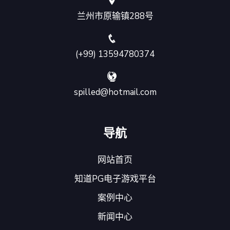
兰州市原输镇288号
(+99) 13594780374
spilled@hotmail.com
导航
网站首页
知道PG电子游戏平台
案例中心
新闻中心