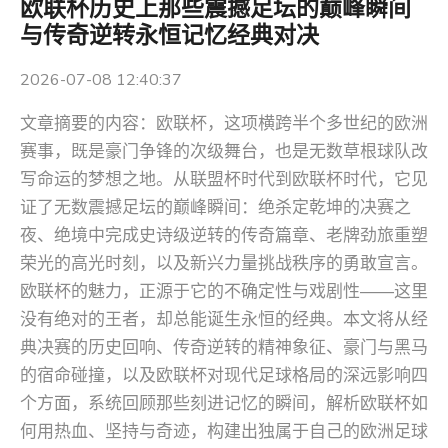
欧联杯历史上那些震撼足坛的巅峰瞬间
与传奇逆转永恒记忆经典对决
2026-07-08 12:40:37
文章摘要的内容：欧联杯，这项横跨半个多世纪的欧洲
赛事，既是豪门争锋的次级舞台，也是无数草根球队改
写命运的梦想之地。从联盟杯时代到欧联杯时代，它见
证了无数震撼足坛的巅峰瞬间：绝杀定乾坤的决赛之
夜、绝境中完成史诗级逆转的传奇篇章、老牌劲旅重塑
荣光的高光时刻，以及新兴力量挑战秩序的勇敢宣言。
欧联杯的魅力，正源于它的不确定性与戏剧性——这里
没有绝对的王者，却总能诞生永恒的经典。本文将从经
典决赛的历史回响、传奇逆转的精神象征、豪门与黑马
的宿命碰撞，以及欧联杯对现代足球格局的深远影响四
个方面，系统回顾那些刻进记忆的瞬间，解析欧联杯如
何用热血、坚持与奇迹，构建出独属于自己的欧洲足球