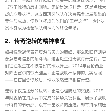
近年来，塞维利亚在欧联杯决赛中的统治级表现，同样
书写了独特的历史回响。无论是逆境翻盘，还是点球大
战的冷静执行，这支西班牙球队在决赛舞台上展现出的
专注与成熟，使欧联杯成为他们的“王者之杯”，也让决
赛本身成为检验球队精神力的终极考场。
2、传奇逆转的精神象征
如果说欧冠代表着资源与实力的巅峰，那么欧联杯则更
像意志与信念的角斗场。这里诞生过无数传奇逆转，它
们往往发生在不被看好的球队身上。2014年瓦伦西亚
对阵巴塞尔的惊天翻盘，正是欧联杯精神的真实写照
——在首回合惨败后，球队依然选择相信奇迹。
逆转不仅是比分的反转，更是心理防线的突破。2019
年阿森纳在淘汰赛中完成的多场关键翻盘，展示了欧联
杯特有的节奏感：没有一击致命的压迫，却有持续施压